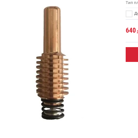
Тип п
До
640
р